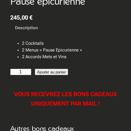
Pause epicurienne
245,00
€
Description
2 Cocktails
2 Menus « Pause Epicurienne »
2 Accords Mets et Vins
q
Ajouter au panier
u
a
n
VOUS RECEVREZ LES BONS CADEAUX
t
UNIQUEMENT PAR MAIL !
i
t
é
d
Autres bons cadeaux